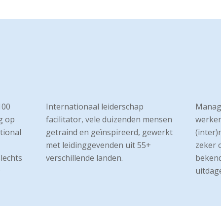
100
Internationaal leiderschap
Manag
ng op
facilitator, vele duizenden mensen
werken
tional
getraind en geïnspireerd, gewerkt
(inter
met leidinggevenden uit 55+
zeker 
slechts
verschillende landen.
bekend
9
uitdage