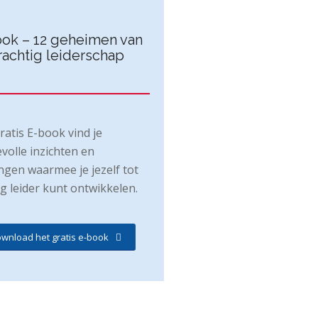
ok – 12 geheimen van
rachtig leiderschap
gratis E-book vind je
volle inzichten en
ngen waarmee je jezelf tot
ig leider kunt ontwikkelen.
wnload het gratis e-book