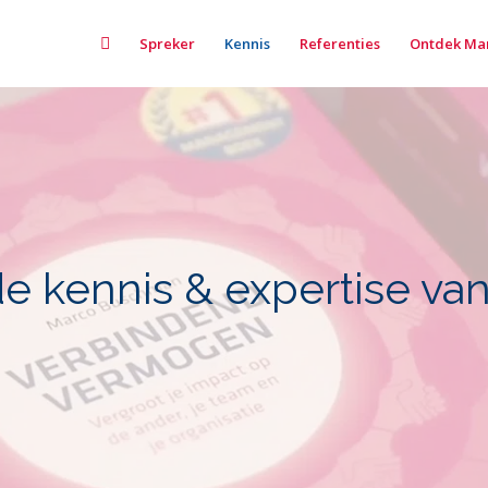
Home
Spreker
Kennis
Referenties
Ontdek Ma
de kennis & expertise va