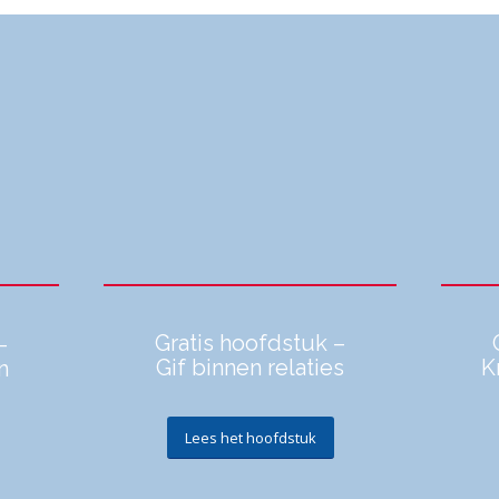
Gratis hoofdstuk –
–
Gif binnen relaties
K
n
Lees het hoofdstuk