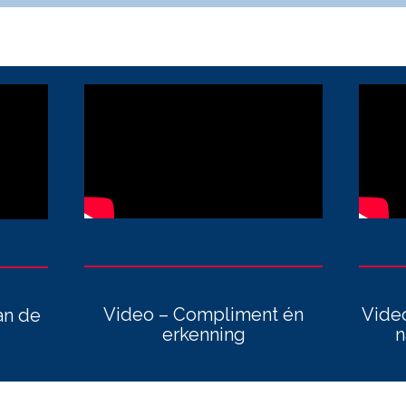
Video – Compliment én
Vide
an de
erkenning
n