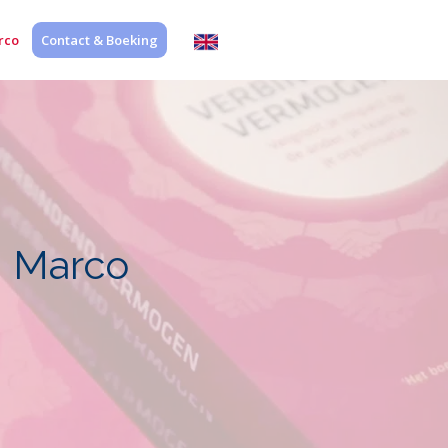
English
rco
Contact & Boeking
website
n Marco