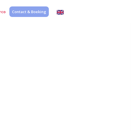
English
rco
Contact & Boeking
website