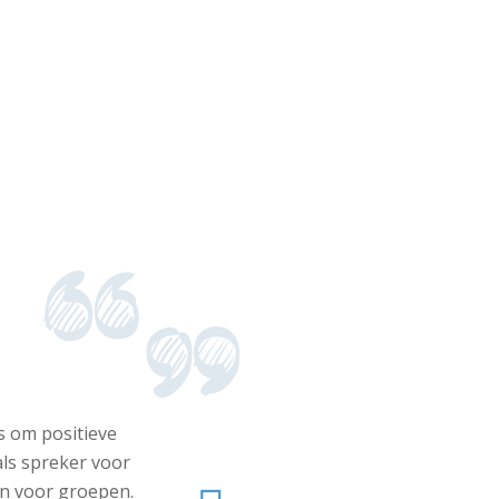
s om positieve
als spreker voor
en voor groepen.