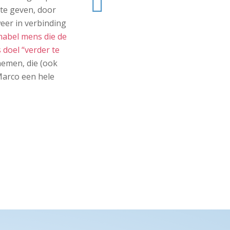
gende
 te geven, door
eer in verbinding
imabel mens die de
 doel “verder te
nemen, die (ook
 Marco een hele