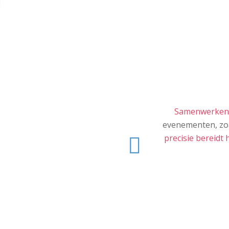
Samenwerken m
evenementen, zoa
Vorige
precisie bereidt 