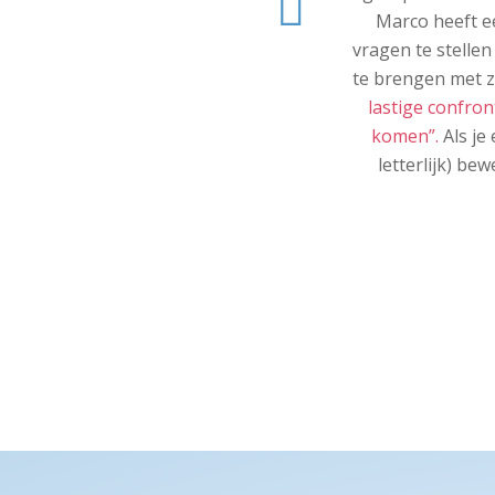
Vorige
Marco heeft ee
vragen te stelle
te brengen met z
lastige confron
komen”.
Als je
letterlijk) be