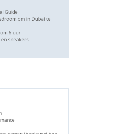
ual Guide
sdroom om in Dubai te
 om 6 uur
s en sneakers
n
ormance
wers samen (benieuwd hoe