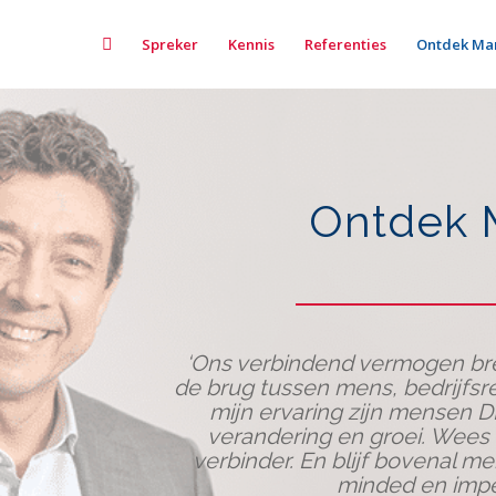
Home
Spreker
Kennis
Referenties
Ontdek Ma
Ontdek 
‘Ons verbindend vermogen bre
de brug tussen mens, bedrijfsre
mijn ervaring zijn mensen DE
verandering en groei.
Wees e
verbinder. En blijf bovenal m
minded en imp