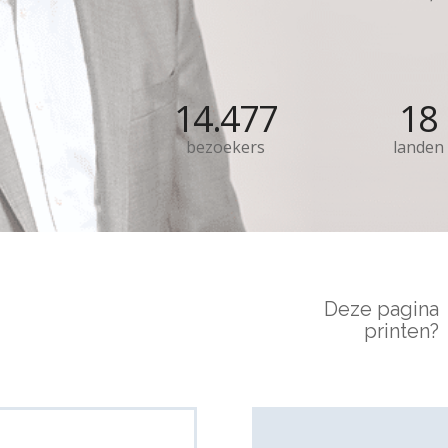
14.477
18
bezoekers
landen
Deze pagina
printen?