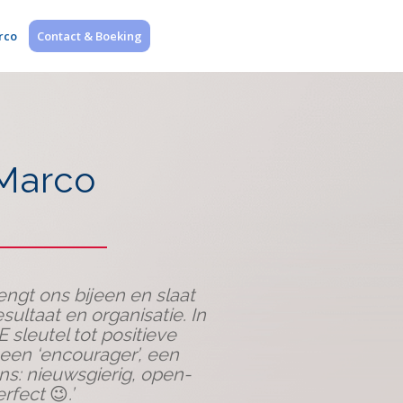
English
rco
Contact & Boeking
website
Marco
ngt ons bijeen en slaat
sultaat en organisatie. In
 sleutel tot positieve
en ‘encourager’, een
ens: nieuwsgierig, open-
erfect
😉
.’