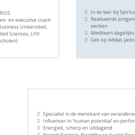
In de leer bij Spirit
RIUS
Realiseerde jongen
am- en executive coach
werken
usiness Universiteit,
Mediteert dagelijks
lied Sciences, LHV
Gek op Adidas jack
scholen)
Specialist in de menskant van verandere
Influencer in ‘human potential’ en perf
Energiek, scherp en uitdagend
Brengt Einstein, Boeddha en Austin Po